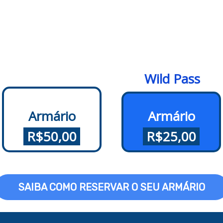
Wild Pass
Armário
Armário
.
R$50,00
.
.
R$25,00
.
SAIBA COMO RESERVAR O SEU ARMÁRIO