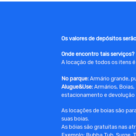
Os valores de depósitos serã
Onde encontro tais serviços?
A locação de todos os itens é
No parque:
Armário grande, p
Alugue&Use:
Armários, Boias,
estacionamento e devolução 
As locações de boias são para
suas boias.
As bóias são gratuitas nas a
Exemplo: Bubba Tub, Surge, T