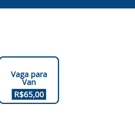
Vaga para
Van
.
R$65,00
.