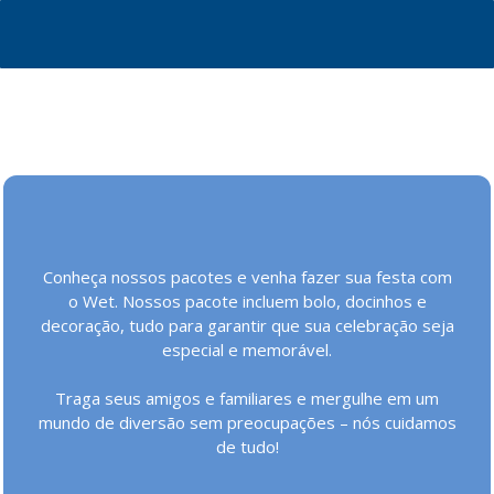
Conheça nossos pacotes e venha fazer sua festa com
o Wet. Nossos pacote incluem bolo, docinhos e
decoração, tudo para garantir que sua celebração seja
especial e memorável.
Traga seus amigos e familiares e mergulhe em um
mundo de diversão sem preocupações – nós cuidamos
de tudo!